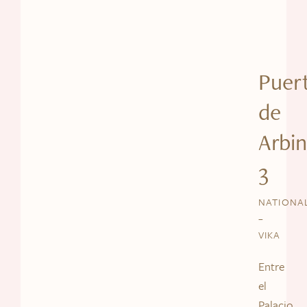
Puer
de
Arbin
3
NATIONA
–
VIKA
Entre
el
Palacio,