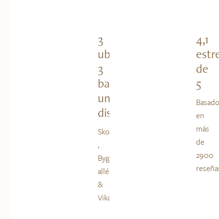
3
4,1
ubicaciones,
estre
3
de
barrios,
5
un
Basad
distrito
en
más
Skovveien
de
,
2900
Bygdøy
reseña
allé
&
Vika