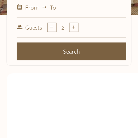
From
To
Guests
2
Search