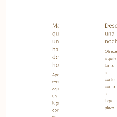
Más
Des
que
una
una
noc
habitación
Ofrec
de
alquile
hotel
tanto
a
Apartamentos
corto
totalmente
como
equipados,
a
un
largo
lugar
plazo.
donde