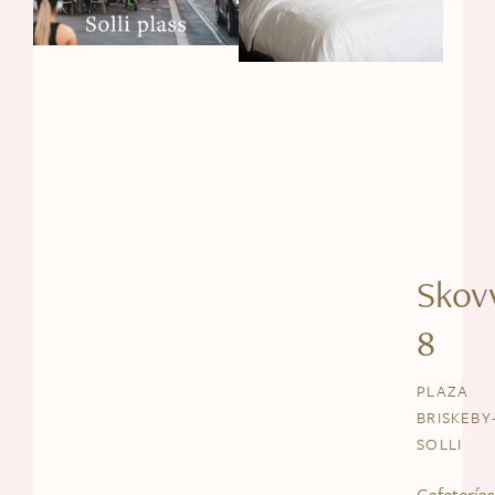
Skov
8
PLAZA
BRISKEBY
SOLLI
Cafeterías