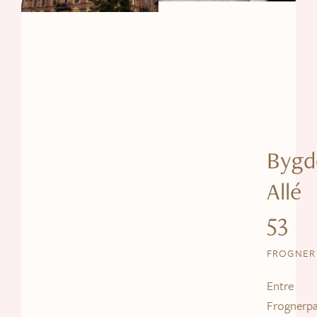
Bygd
Allé
53
FROGNER
Entre
Frognerp