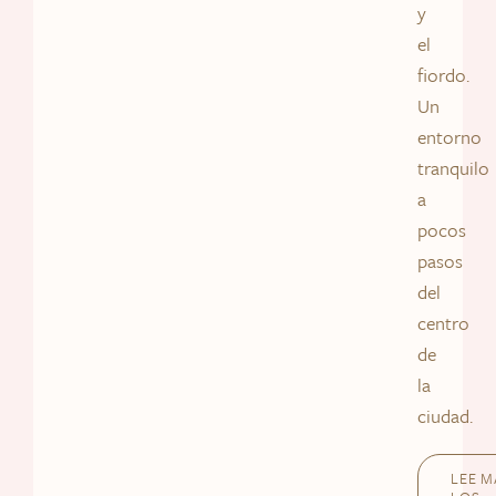
y
el
fiordo.
Un
entorno
tranquilo
a
pocos
pasos
del
centro
de
la
ciudad.
LEE M