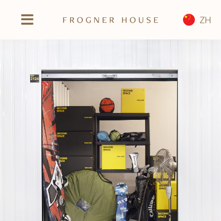
跳
ZH
至
切
内
换
立即预订
容
导
报到
航
我们的公寓式酒店
客房和公寓
地区
常见问题