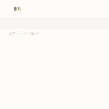
跳
报到
至
内
容
首页
"
企业
"
企业旅行
Frogner
Frogner House – Skovveien